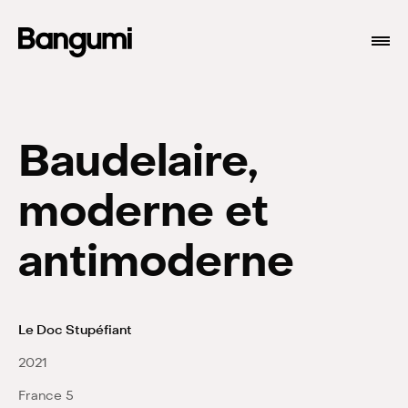
Baudelaire,
moderne et
antimoderne
Programmes
Le Doc Stupéfiant
À propos
2021
Branding
France 5